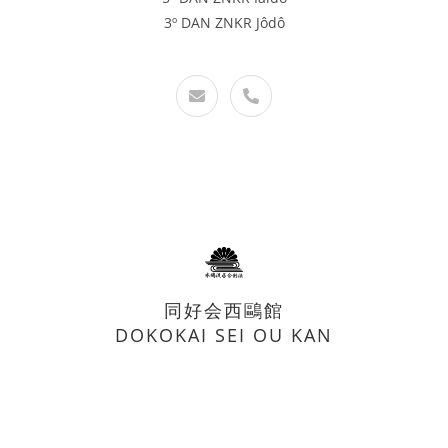
3º DAN ZNKR Jôdô
同好会西鷗館
DOKOKAI SEI OU KAN