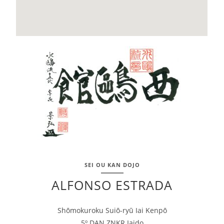
SEI OU KAN DOJO
ALFONSO ESTRADA
Shōmokuroku Suiō-ryū Iai Kenpō
5º DAN ZNKR Iaido