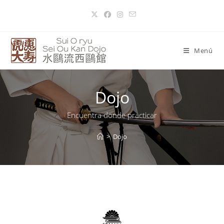
Menú
Dojo
Encuentra donde practicar
>
Dojo