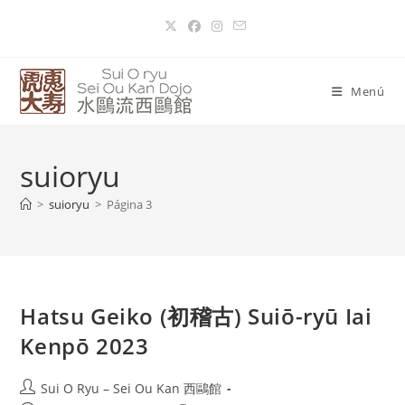
Menú
suioryu
>
suioryu
>
Página 3
Hatsu Geiko (初稽古) Suiō-ryū Iai
Kenpō 2023
Sui O Ryu – Sei Ou Kan 西鷗館