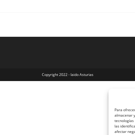
Copyright 2022 - Iaido Asturias
Para ofrecer
almacenar y/
tecnologías
las identifi
afectar nega