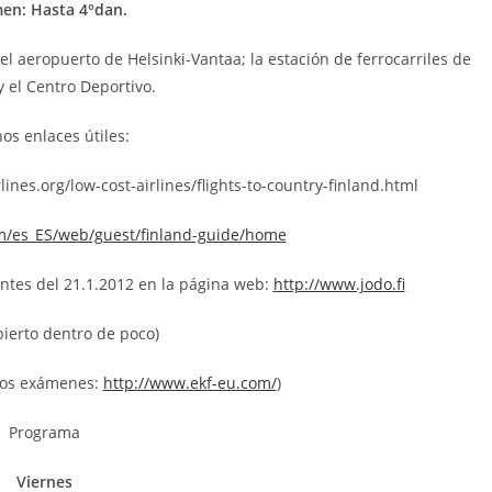
en: Hasta 4°dan.
el aeropuerto de Helsinki-Vantaa; la estación de ferrocarriles de
y el Centro Deportivo.
os enlaces útiles:
lines.org/low-cost-airlines/flights-to-country-finland.html
om/es_ES/web/guest/finland-guide/home
antes del 21.1.2012 en la página web:
http://www.jodo.fi
bierto dentro de poco)
 los exámenes:
http://www.ekf-eu.com/
)
Programa
Viernes