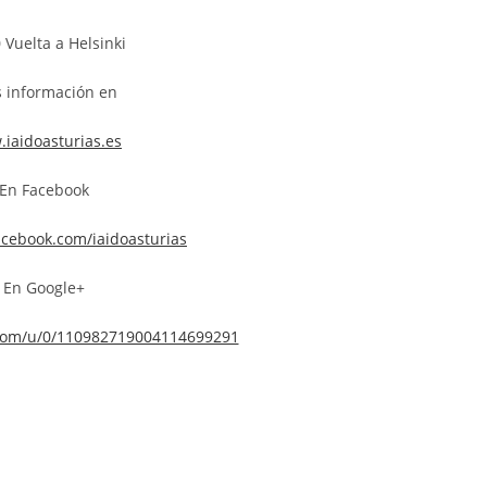
 Vuelta a Helsinki
 información en
iaidoasturias.es
En Facebook
acebook.com/iaidoasturias
En Google+
e.com/u/0/110982719004114699291