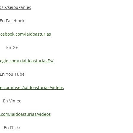
ps://seioukan.es
En Facebook
acebook.com/iaidoasturias
En G+
oogle.com/+IaidoasturiasEs/
En You Tube
e.com/user/iaidoasturias/videos
En Vimeo
.com/iaidoasturias/videos
En Flickr