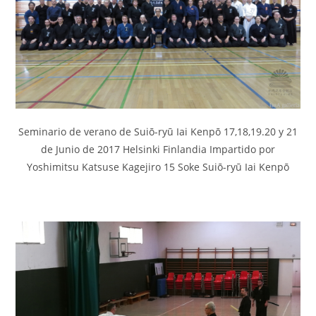
Seminario de verano de Suiō-ryū Iai Kenpō 17,18,19.20 y 21
de Junio de 2017 Helsinki Finlandia Impartido por
Yoshimitsu Katsuse Kagejiro 15 Soke Suiō-ryū Iai Kenpō