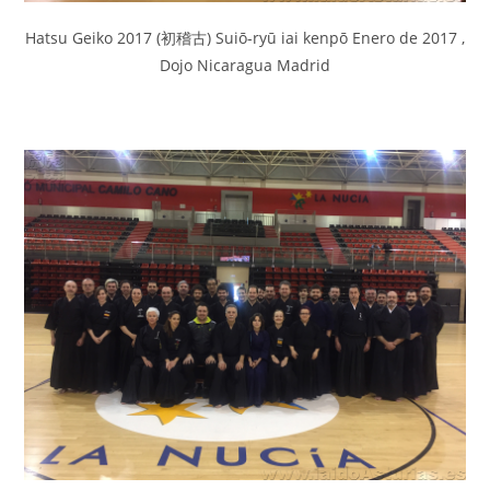
Hatsu Geiko 2017 (初稽古) Suiō-ryū iai kenpō Enero de 2017 ,
Dojo Nicaragua Madrid