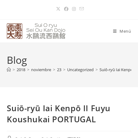
Menú
Blog
>
2018
>
noviembre
>
23
>
Uncategorized
>
Suiō-ryū Iai Kenpō 
Suiō-ryū Iai Kenpō II Fuyu
Koushukai PORTUGAL