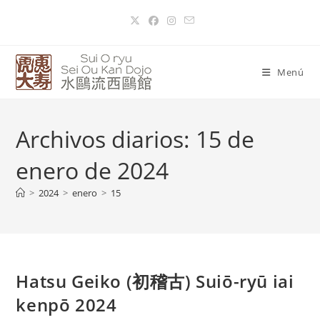
Menú
Archivos diarios: 15 de
enero de 2024
>
2024
>
enero
>
15
Hatsu Geiko (初稽古) Suiō-ryū iai
kenpō 2024