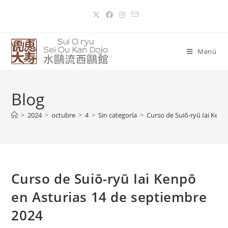
Menú
Blog
>
2024
>
octubre
>
4
>
Sin categoría
>
Curso de Suiō-ryū Iai Kenp
Curso de Suiō-ryū Iai Kenpō
en Asturias 14 de septiembre
2024