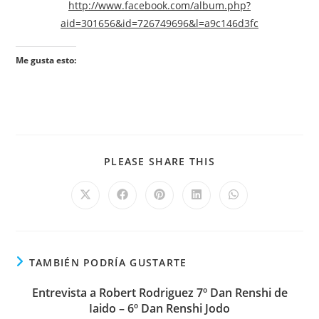
http://www.facebook.com/album.php?
aid=301656&id=726749696&l=a9c146d3fc
Me gusta esto:
PLEASE SHARE THIS
TAMBIÉN PODRÍA GUSTARTE
Entrevista a Robert Rodriguez 7º Dan Renshi de
Iaido – 6º Dan Renshi Jodo