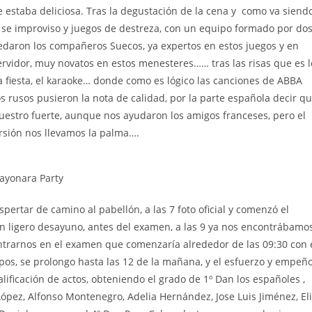
e estaba deliciosa. Tras la degustación de la cena y como va siend
 se improviso y juegos de destreza, con un equipo formado por do
edaron los compañeros Suecos, ya expertos en estos juegos y en
rvidor, muy novatos en estos menesteres…… tras las risas que es l
 fiesta, el karaoke… donde como es lógico las canciones de ABBA
os rusos pusieron la nota de calidad, por la parte española decir q
uestro fuerte, aunque nos ayudaron los amigos franceses, pero el
rsión nos llevamos la palma….
ayonara Party
rtar de camino al pabellón, a las 7 foto oficial y comenzó el
n ligero desayuno, antes del examen, a las 9 ya nos encontrábamo
ntrarnos en el examen que comenzaría alrededor de las 09:30 con 
os, se prolongo hasta las 12 de la mañana, y el esfuerzo y empeñ
lificación de actos, obteniendo el grado de 1º Dan los españoles ,
ópez, Alfonso Montenegro, Adelia Hernández, Jose Luis Jiménez, Eli