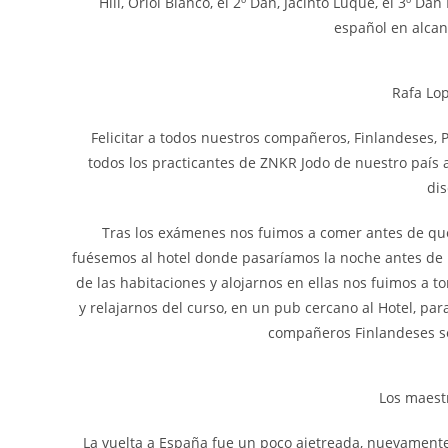
Hill, Oriol Blanco, el 2º Dan, Jacinto Luque, el 3º D
español en alcan
Rafa Lop
Felicitar a todos nuestros compañeros, Finlandeses, 
todos los practicantes de ZNKR Jodo de nuestro país a
dis
Tras los exámenes nos fuimos a comer antes de que e
fuésemos al hotel donde pasaríamos la noche antes de re
de las habitaciones y alojarnos en ellas nos fuimos a t
y relajarnos del curso, en un pub cercano al Hotel, pa
compañeros Finlandeses se
Los maest
La vuelta a España fue un poco ajetreada, nuevamente 