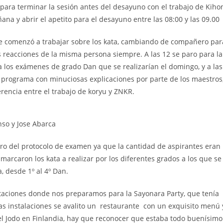
, para terminar la sesión antes del desayuno con el trabajo de Kiho
a y abrir el apetito para el desayuno entre las 08:00 y las 09.00
e comenzó a trabajar sobre los kata, cambiando de compañero par
s reacciones de la misma persona siempre. A las 12 se paro para la
a los exámenes de grado Dan que se realizarían el domingo, y a las
 programa con minuciosas explicaciones por parte de los maestros
rencia entre el trabajo de koryu y ZNKR.
nso y Jose Abarca
acro del protocolo de examen ya que la cantidad de aspirantes eran
marcaron los kata a realizar por los diferentes grados a los que se
, desde 1º al 4º Dan.
itaciones donde nos preparamos para la Sayonara Party, que tenía
as instalaciones se avalito un restaurante con un exquisito menú
del Jodo en Finlandia, hay que reconocer que estaba todo buenísimo