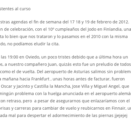
stentes al curso
ras agendas el fin de semana del 17 18 y 19 de febrero de 2012.
 de celebración, con el 10º cumpleaños del Jodo en Finlandia, un
ta lo bien que nos trataron y lo pasamos en el 2010 con la misma
ido, no podíamos eludir la cita.
las 19:00 en Oviedo, un poco tristes debido que a última hora un
ros, a nuestro compañero Juan, quizás esto fue un preludio de todos
 como el de vuelta. Del aeropuerto de Asturias salimos sin problem
a mañana hacia Frankfurt , unas horas antes de facturar, fueron
Oscar y Jacinto y Castilla la Mancha, Jose Villa y Miguel Angel, que
ía ningún problema con la huelga anunciada en el aeropuerto alemá
on retraso, pero a pesar de asegurarnos que enlazaríamos con el
risas y carreras para cambiar de vuelo y reubicarnos en Finnair, u
ada mal para despertar el adormecimiento de las piernas jjejejej