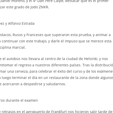
an Daniel moreno, y el 4º Dan Pere Calpe, destacar que es el primer
zar este grado de Jodo ZNKR.
ez y Alfonso Estrada
Polacos, Rusos y Franceses que superaron esta prueba, y animar a
 continuar con este trabajo, y darle el impuso que se merece esta
ciplina marcial.
l autobús nos llevara al centro de la ciudad de Helsinki, y nos
tomar el regreso a nuestros diferentes países. Tras la distribuci
omar una cerveza, para celebrar el éxito del curso y de los exámene
ra luego terminar el día en un restaurante de la zona donde alguno
 acercaron a despedirse y saludarnos.
ros durante el examen
retrasos en el aeropuerto de Frankfurt nos hicieron salir tarde de