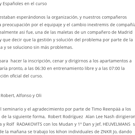
y Españoles en el curso
í estaban esperándonos la organización, y nuestros compañeros
a preocupación por el equipaje y el cambio inextremis de compañí
realmente asi fue, una de las maletas de un compañero de Madrid
 que decir que la gestión y solución del problema por parte de la
a y se soluciono sin más problemas.
para hacer la inscripción, cenar y dirigirnos a los apartamentos a
ría pronto, a las 06:30 en entrenamiento libre y a las 07:00 la
ión oficial del curso.
Robert, Alfonso y Oli
el seminario y el agradecimiento por parte de Timo Reenpää a los
os de la siguiente forma, Robert Rodríguez Alan Lee Nash dirigiero
ama y Rolf RADAKOVITS con los Mudan y 1º Dan y Jef, HEUVELMANS 
de la mañana se trabajo los kihon individuales de ZNKR Jo, dando