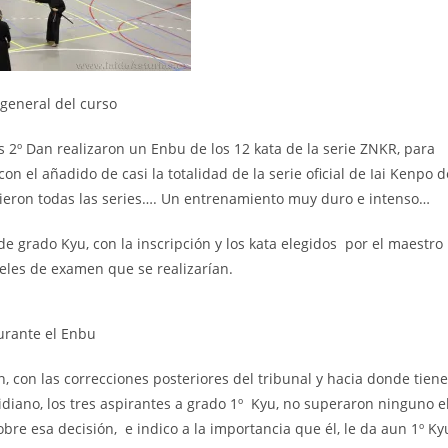
 general del curso
os 2º Dan realizaron un Enbu de los 12 kata de la serie ZNKR, para
con el añadido de casi la totalidad de la serie oficial de Iai Kenpo d
hicieron todas las series…. Un entrenamiento muy duro e intenso…
e grado Kyu, con la inscripción y los kata elegidos por el maestro
veles de examen que se realizarían.
urante el Enbu
, con las correcciones posteriores del tribunal y hacia donde tiene
iano, los tres aspirantes a grado 1º Kyu, no superaron ninguno e
re esa decisión, e indico a la importancia que él, le da aun 1º Ky