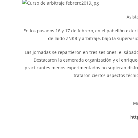
Asist
En los pasados 16 y 17 de febrero, en el pabellón exter
de Iaido ZNKR y arbitraje, bajo la supervi
Las jornadas se repartieron en tres sesiones: el sábad
Destacaron la esmerada organización y el enriquec
practicantes menos experimentados no supieran disfruta
trataron ciertos aspectos técni
Má
htt