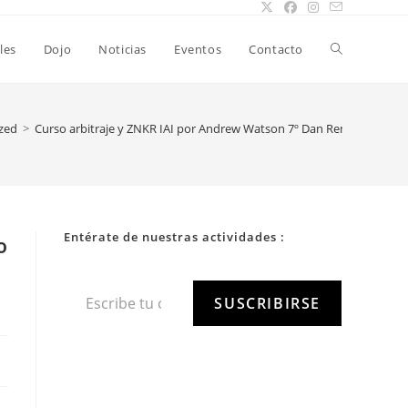
les
Dojo
Noticias
Eventos
Contacto
zed
>
Curso arbitraje y ZNKR IAI por Andrew Watson 7º Dan Renshi Iaido
Entérate de nuestras actividades :
º
SUSCRIBIRSE