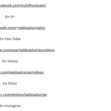
acebook.com/SuiORyuSpain/
En G+
oogle.com/+IaidoasturiasEs/
En You Tube
e.com/user/iaidoasturias/videos
En Vimeo
.com/iaidoasturias/videos
En Flickr
kr.com/photos/iaidoasturias
En Instagran