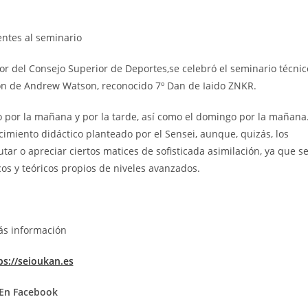
entes al seminario
ior del Consejo Superior de Deportes,se celebró el seminario técnic
sión de Andrew Watson, reconocido 7º Dan de Iaido ZNKR.
o por la mañana y por la tarde, así como el domingo por la mañana
imiento didáctico planteado por el Sensei, aunque, quizás, los
r o apreciar ciertos matices de sofisticada asimilación, ya que s
cos y teóricos propios de niveles avanzados.
s información
ps://seioukan.es
En Facebook