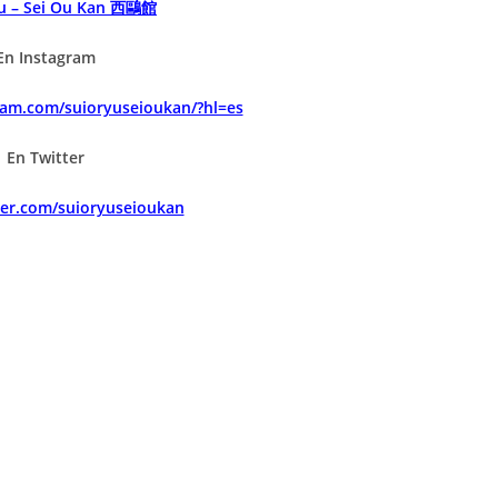
yu – Sei Ou Kan 西鷗館
En Instagram
ram.com/suioryuseioukan/?hl=es
En Twitter
tter.com/suioryuseioukan