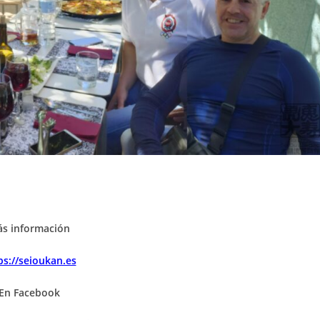
s información
ps://seioukan.es
En Facebook