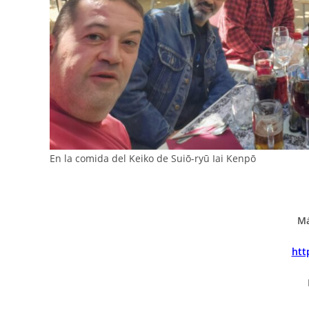
En la comida del Keiko de Suiō-ryū Iai Kenpō
Má
htt