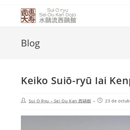
Blog
Keiko Suiō-ryū Iai Ke
Sui O Ryu – Sei Ou Kan 西鷗館
23 de octub