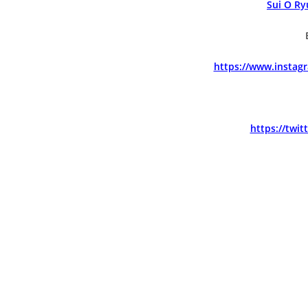
Sui O R
https://www.instag
https://twi