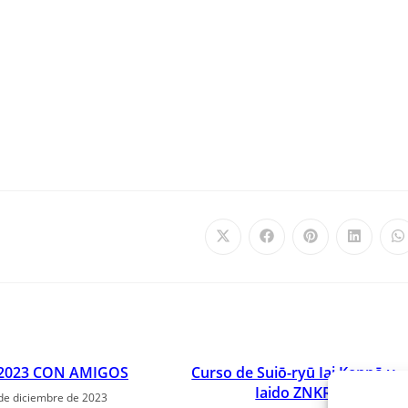
2023 CON AMIGOS
Curso de Suiō-ryū Iai Kenpō y
Iaido ZNKR
de diciembre de 2023