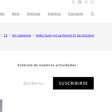
les
Dojo
Noticias
Eventos
Contacto
>
23
>
Sin categoría
>
Keiko Suiō-ryū Iai Kenpō 01 De Octubre
Entérate de nuestras actividades :
SUSCRIBIRSE