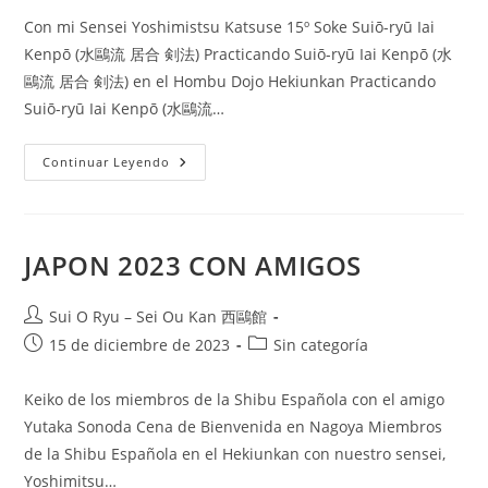
Con mi Sensei Yoshimistsu Katsuse 15º Soke Suiō-ryū Iai
Kenpō (水鷗流 居合 剣法) Practicando Suiō-ryū Iai Kenpō (水
鷗流 居合 剣法) en el Hombu Dojo Hekiunkan Practicando
Suiō-ryū Iai Kenpō (水鷗流…
Continuar Leyendo
JAPON 2023 CON AMIGOS
Sui O Ryu – Sei Ou Kan 西鷗館
15 de diciembre de 2023
Sin categoría
Keiko de los miembros de la Shibu Española con el amigo
Yutaka Sonoda Cena de Bienvenida en Nagoya Miembros
de la Shibu Española en el Hekiunkan con nuestro sensei,
Yoshimitsu…