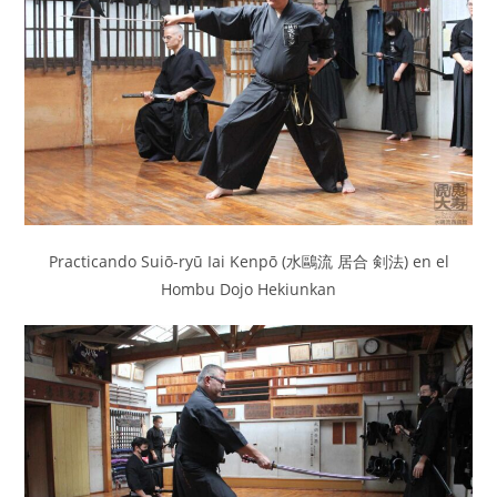
Practicando Suiō-ryū Iai Kenpō (水鷗流 居合 剣法) en el
Hombu Dojo Hekiunkan