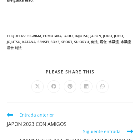
Me gusta esto:
ETIQUETAS
:
ESGRIMA
,
FUMUTAKA
,
IAIDO
,
IAIJUTSU
,
JAPÓN
,
JODO
,
JOHO
,
JOJUTSU
,
KATANA
,
SENSEI
,
SOKE
,
SPORT
,
SUIORYU
,
剣法
,
居合
,
水鷗流
,
水鷗流
居合 剣法
PLEASE SHARE THIS
Entrada anterior
JAPON 2023 CON AMIGOS
Siguiente entrada