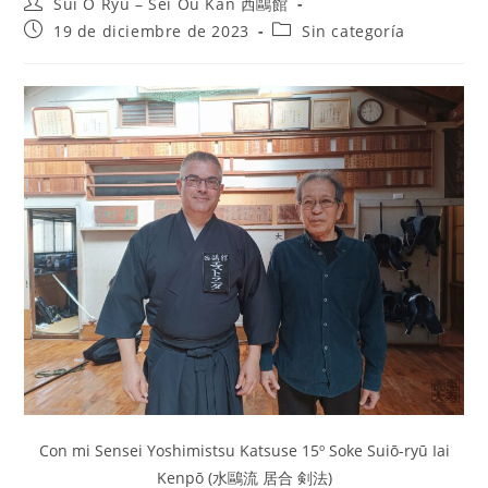
Sui O Ryu – Sei Ou Kan 西鷗館
19 de diciembre de 2023
Sin categoría
Con mi Sensei Yoshimistsu Katsuse 15º Soke Suiō-ryū Iai
Kenpō (水鷗流 居合 剣法)