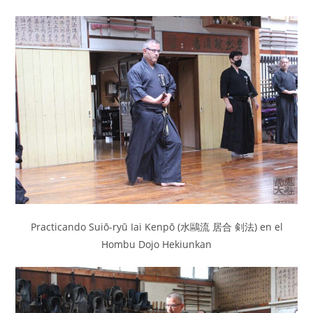
Practicando Suiō-ryū Iai Kenpō (水鷗流 居合 剣法) en el
Hombu Dojo Hekiunkan