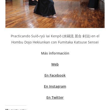
Practicando Suiō-ryū Iai Kenpō (水鷗流 居合 剣法) en el
Hombu Dojo Hekiunkan con Fumitaka Katsuse Sensei
Más información
Web
En Facebook
En Instagram
En Twitter